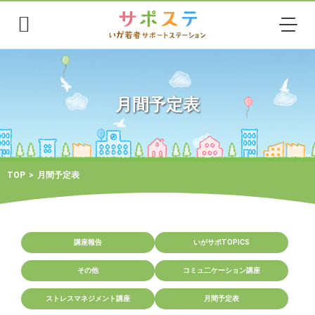
月間予定表
TOP
月間予定表
講座報告
いがサポTOPICS
その他
コミュ二ケーション講座
ストレスマネジメント講座
月間予定表